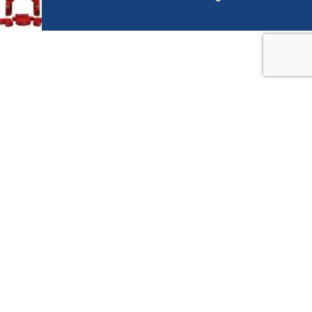
EINEN SCHRITT VORAUS, VIELLEICHT
SOGAR ZWEI...
Erhalten Sie mit unseren Newsletter Infos zu neuen
Produkten, Sonderaktionen und Neuheiten von den Messen
aus aller Welt.
Email
Keine Sorge… wir werden Sie nicht mit Werbemails eindecken