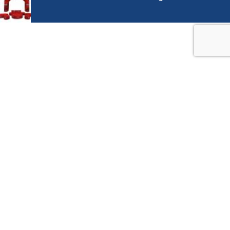
EINEN SCHRITT VORAUS, VIELLEICHT
SOGAR ZWEI...
Erhalten Sie mit unseren Newsletter Infos zu neuen
Produkten, Sonderaktionen und Neuheiten von den Messen
aus aller Welt.
Email
Keine Sorge… wir werden Sie nicht mit Werbemails eindecken